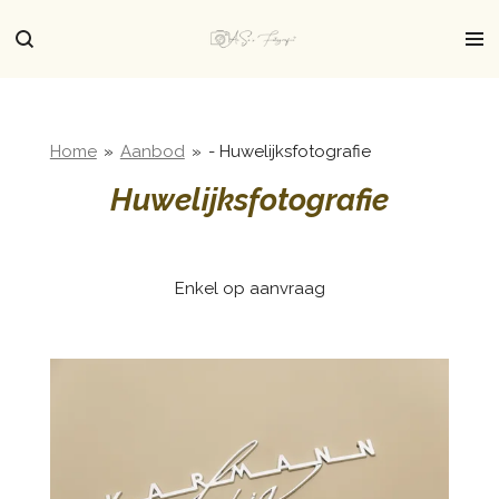
Ga
direct
naar
de
hoofdinhoud
Home
»
Aanbod
»
- Huwelijksfotografie
Huwelijksfotografie
Enkel op aanvraag